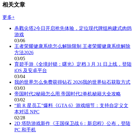
相关文章
更多+
杀戮尖塔2今日开启抢先体验，定位现代牌组构建式肉鸽
游戏
03/06
王者荣耀健康系统怎么解除限制 王者荣耀健康系统解除
方法2026
03/05
育碧手游《全境封锁：曙光》定档 3 月 31 日上线，登陆
iOS 及安卓平台
03/04
我的世界怎么免费获得钻石 2026我的世界钻石获取方式
03/03
帝国时代2秘籍怎么用 帝国时代2单机秘籍大全攻略
03/02
“前 R 星员工”爆料《GTA 6》游戏细节：支持自定义文
本对话 NPC
02/28
2D 塔防游戏新作《王国保卫战 6：新启程》公布，登陆
PC 和手机