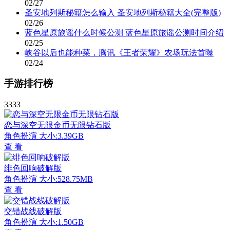
02/27
圣安地列斯秘籍怎么输入 圣安地列斯秘籍大全(完整版)
02/26
蓝色星原旅谣什么时候公测 蓝色星原旅谣公测时间介绍
02/25
峡谷以后也能种菜，腾讯《王者荣耀》农场玩法首曝
02/24
手游排行榜
3333
恋与深空无限金币无限钻石版
角色扮演
大小:3.39GB
查 看
绯色回响破解版
角色扮演
大小:528.75MB
查 看
交错战线破解版
角色扮演
大小:1.50GB