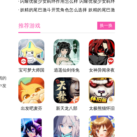
闪耀优俊少女羁绊作用怎么样 闪耀优俊少女羁绊
配队推荐
莉贝角色培养攻略
作用介绍
妖精的尾巴激斗开荒角色怎么选择 妖精的尾巴激
斗开荒角色推荐
推荐游戏
换一换
宝可梦大师国
逍遥仙剑传免
女神异闻录夜
际服
广告版
幕魅影
阔的
中发
出发吧麦芬
新天龙八部
太极熊猫怀旧
版