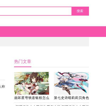
热门文章
人称
崩坏星穹铁道银枝怎么
第七史诗暗莉莉贝角色
配队 崩坏星穹铁道银枝
怎么培养 第七史诗暗莉