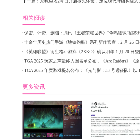
下一篇：
杀戮尖塔2今日开启抢先体验，定位现代牌组构建式
相关阅读
保密、计费、删档：腾讯《王者荣耀世界》“争鸣测试”招募
启，覆盖 PC、安卓、iOS、云游戏端
十余年历史热门手游《地铁跑酷》系列新作官宣，2 月 26 日
陆 iOS / 安卓
《英雄联盟》衍生格斗游戏《2XKO》确认明年 1 月 20 日登
PC、PS5、Xbox 平台
TGA 2025 玩家之声最终入围名单公布，《Arc Raiders》《原
神》《双影奇境》等 30 款游戏提名
TGA 2025 年度游戏提名公布：《光与影：33 号远征队》以 1
项提名位列榜首
更多资讯