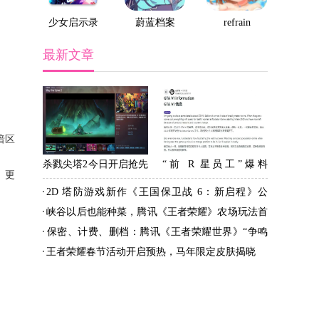
少女启示录
蔚蓝档案
refrain
最新文章
暗区
杀戮尖塔2今日开启抢先
“前 R 星员工”爆料
。更
体验，定位现代牌组构
《GTA 6》游戏细节：
2D 塔防游戏新作《王国保卫战 6：新启程》公
建式肉鸽游戏
支持自定义文本对话
布，登陆 PC 和手机
峡谷以后也能种菜，腾讯《王者荣耀》农场玩法首
NPC
曝
保密、计费、删档：腾讯《王者荣耀世界》“争鸣
测试”招募开启，覆盖 PC、安卓、iOS、云游戏端
王者荣耀春节活动开启预热，马年限定皮肤揭晓