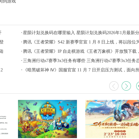
肉鸽游戏
开
星陨计划兑换码在哪里输入 星陨计划兑换码2026年1月最新
登
腾讯《王者荣耀》S42 新赛季官宣 1 月 8 日上线，将以段位
陆
主要依据进行匹配
腾讯《王者荣耀》IP 自走棋游戏《王者万象棋》开放预下载
12 月 25 日开测
三角洲行动s7赛季3x3任务有哪些 三角洲行动s7赛季3x3任务
2
览
《暗黑破坏神 Ⅳ》国服官宣 11 月 7 日开启压力测试，面向
玩家免费开放