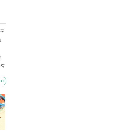
分享
为
，
总
所有