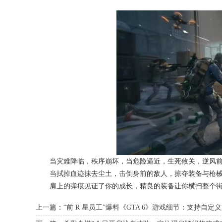
当灾难降临，秩序崩坏，当危险逼近，生死攸关，逆风前行
当拭掉血迹抹去尘土，击倒身前的敌人，掠夺装备与枪械
肩上的弹痕见证了你的成长，精良的装备让你横扫整个街区
上一篇：
“前 R 星员工”爆料《GTA 6》游戏细节：支持自定义