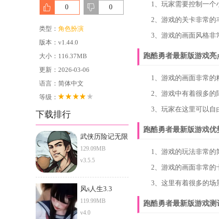
1、玩家需要控制一个小
0
0
2、游戏的关卡非常的丰
类型：
角色扮演
3、游戏的画面风格非常
版本：v1.44.0
跑酷勇者最新版游戏亮
大小：116.37MB
更新：2026-03-06
1、游戏的画面非常的精
语言：简体中文
2、游戏中有着很多的障
等级：
3、玩家在这里可以自由
下载排行
跑酷勇者最新版游戏优
武侠历险记无限
元宝版
129.09MB
1、游戏的玩法非常的简
v3.5.5
2、游戏的画面非常的卡
3、这里有着很多的场景
风s人生3.3
119.99MB
跑酷勇者最新版游戏测
v4.0