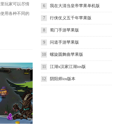
里玩家可以尽情
6
我在大清当皇帝苹果单机版
以使用各种不同的
7
行侠仗义五千年苹果版
8
蜀门手游苹果版
9
问道手游苹果版
10
螺旋圆舞曲苹果版
11
江湖x汉家江湖ios版
12
阴阳师ios版本