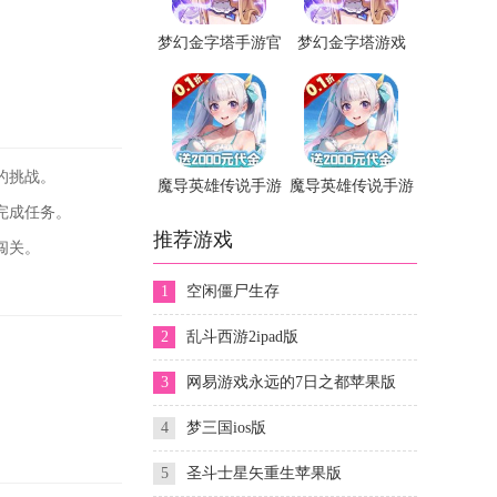
梦幻金字塔手游官
梦幻金字塔游戏
方版
的挑战。
魔导英雄传说手游
魔导英雄传说手游
完成任务。
果盘版
推荐游戏
闯关。
1
空闲僵尸生存
2
乱斗西游2ipad版
3
网易游戏永远的7日之都苹果版
。
4
梦三国ios版
5
圣斗士星矢重生苹果版