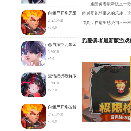
跑酷勇者最新版是一款十
向僵尸开炮无限
的感受跑酷带来的乐趣，
钻石版
242.10MB
道具，在这里感受到不一
v3.0.0
跑酷勇者最新版游戏
恋与深空无限金
币无限钻石版
3.39GB
v5.0
交错战线破解版
1.50GB
v2.7.0
向僵尸开炮破解
版
242.10MB
v3.0.0