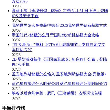
方法2026
03/05
育碧手游《全境封锁：曙光》定档 3 月 31 日上线，登陆
iOS 及安卓平台
03/04
我的世界怎么免费获得钻石 2026我的世界钻石获取方式
03/03
帝国时代2秘籍怎么用 帝国时代2单机秘籍大全攻略
03/02
“前 R 星员工”爆料《GTA 6》游戏细节：支持自定义文
本对话 NPC
02/28
2D 塔防游戏新作《王国保卫战 6：新启程》公布，登陆
PC 和手机
02/27
圣安地列斯秘籍怎么输入 圣安地列斯秘籍大全(完整版)
02/26
蓝色星原旅谣什么时候公测 蓝色星原旅谣公测时间介绍
02/25
峡谷以后也能种菜，腾讯《王者荣耀》农场玩法首曝
02/24
手游排行榜