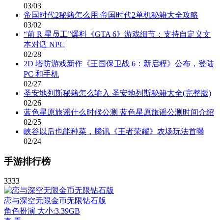
03/03
帝国时代2秘籍怎么用 帝国时代2单机秘籍大全攻略
03/02
“前 R 星员工”爆料《GTA 6》游戏细节：支持自定义文
本对话 NPC
02/28
2D 塔防游戏新作《王国保卫战 6：新启程》公布，登陆
PC 和手机
02/27
圣安地列斯秘籍怎么输入 圣安地列斯秘籍大全(完整版)
02/26
蓝色星原旅谣什么时候公测 蓝色星原旅谣公测时间介绍
02/25
峡谷以后也能种菜，腾讯《王者荣耀》农场玩法首曝
02/24
手游排行榜
3333
恋与深空无限金币无限钻石版
角色扮演
大小:3.39GB