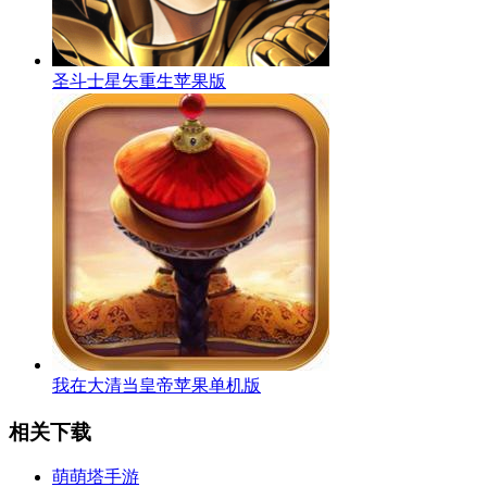
圣斗士星矢重生苹果版
我在大清当皇帝苹果单机版
相关下载
萌萌塔手游