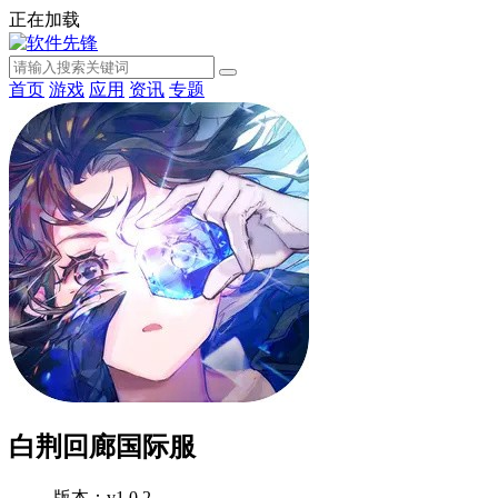
正在加载
首页
游戏
应用
资讯
专题
白荆回廊国际服
版本：v1.0.2