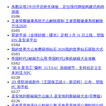
杀戮尖塔2今日开启抢先体验，定位现代牌组构建式肉鸽
游戏
03/06
王者荣耀健康系统怎么解除限制 王者荣耀健康系统解除
方法2026
03/05
育碧手游《全境封锁：曙光》定档 3 月 31 日上线，登陆
iOS 及安卓平台
03/04
我的世界怎么免费获得钻石 2026我的世界钻石获取方式
03/03
帝国时代2秘籍怎么用 帝国时代2单机秘籍大全攻略
03/02
“前 R 星员工”爆料《GTA 6》游戏细节：支持自定义文
本对话 NPC
02/28
2D 塔防游戏新作《王国保卫战 6：新启程》公布，登陆
PC 和手机
02/27
圣安地列斯秘籍怎么输入 圣安地列斯秘籍大全(完整版)
02/26
蓝色星原旅谣什么时候公测 蓝色星原旅谣公测时间介绍