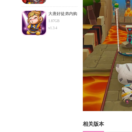
大唐好徒弟内购
版
1.87GB
v1.3.4
相关版本