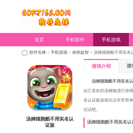
首页
手机软件
手机游戏
软件先锋
>
手机游戏
>
休闲益智
> 汤姆猫跑酷不用实名
游
游戏介绍
汤姆猫跑酷不用实名
自己喜欢的汤姆猫进行游
名认证版游戏玩法非常简
试试吧。
汤姆猫跑酷不用实名认
汤姆猫跑酷不用实名认
证版