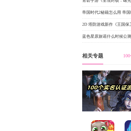
游戏
育碧手游《全境封锁：曙光》定
iOS 及安卓平台
帝国时代2秘籍怎么用 帝
2D 塔防游戏新作《王国保
PC 和手机
蓝色星原旅谣什么时候公测
相关专题
1