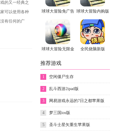
戏的又一经典之
球球大冒险免广告
球球大冒险内购版
玩家可以使用各种
版
无限叶子
戏没有任何的广
球球大冒险无限金
全民烧脑新版
币版下载
推荐游戏
1
空闲僵尸生存
。
2
乱斗西游2ipad版
3
网易游戏永远的7日之都苹果版
4
梦三国ios版
5
圣斗士星矢重生苹果版