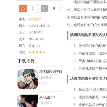
汤姆猫跑酷不用实名认证
0
0
作，游戏中你可以体验到
不同的道具来帮助你的汤
类型：
休闲益智
告，也没有任何的充值通
版本：v25.5.11.148.15
大小：146.83MB
汤姆猫跑酷不用实名认
更新：2026-03-05
语言：简体中文
1、汤姆猫和他的朋友们
等级：
2、对战即游戏，游戏即
下载排行
3、经典汤姆猫家族成员
4、在游戏中除了射击和
武侠历险记无限
元宝版
129.09MB
汤姆猫跑酷不用实名认
v3.5.5
1、精美3D卡通风格的
2、汤姆猫跑酷是一款跑
风s人生3.3
119.99MB
3、跑酷玩法和经典的汤