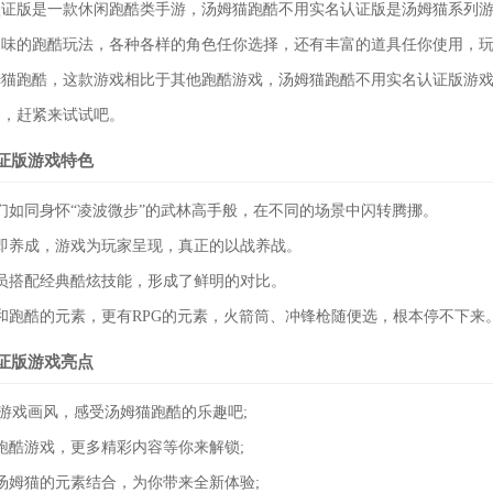
版是一款休闲跑酷类手游，汤姆猫跑酷不用实名认证版是汤姆猫系列游
趣味的跑酷玩法，各种各样的角色任你选择，还有丰富的道具任你使用，
姆猫跑酷，这款游戏相比于其他跑酷游戏，汤姆猫跑酷不用实名认证版游
道，赶紧来试试吧。
证版游戏特色
如同身怀“凌波微步”的武林高手般，在不同的场景中闪转腾挪。
养成，游戏为玩家呈现，真正的以战养战。
搭配经典酷炫技能，形成了鲜明的对比。
跑酷的元素，更有RPG的元素，火箭筒、冲锋枪随便选，根本停不下来
证版游戏亮点
游戏画风，感受汤姆猫跑酷的乐趣吧;
酷游戏，更多精彩内容等你来解锁;
姆猫的元素结合，为你带来全新体验;