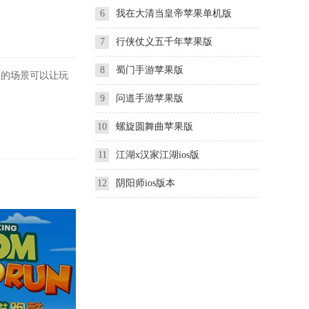
6
我在大清当皇帝苹果单机版
7
行侠仗义五千年苹果版
8
蜀门手游苹果版
的场景可以让玩
9
问道手游苹果版
10
螺旋圆舞曲苹果版
11
江湖x汉家江湖ios版
12
阴阳师ios版本