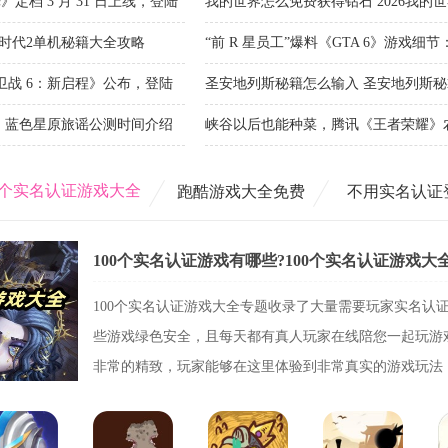
方法2026
档 3 月 31 日上线，登陆
我的世界怎么免费获得钻石 2026我的
国时代2单机秘籍大全攻略
“前 R 星员工”爆料《GTA 6》游戏细
对话 NPC
卫战 6：新启程》公布，登陆
圣安地列斯秘籍怎么输入 圣安地列斯秘
 蓝色星原旅谣公测时间介绍
峡谷以后也能种菜，腾讯《王者荣耀》
00个实名认证游戏大全
跑酷游戏大全免费
不用实名认证
游戏
100个实名认证游戏大全专题收录了大量需要玩家实名认
些游戏绿色安全，且每天都有真人玩家在线陪您一起玩游
非常的精致，玩家能够在这里体验到非常真实的游戏玩法
玩...