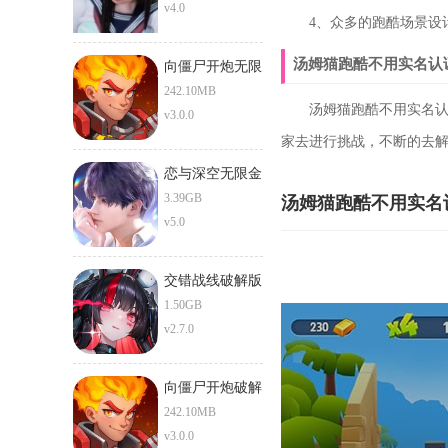
v4.0
4、众多的跑酷场景设计
汤姆猫跑酷不用实名认
向僵尸开炮无限
钻石版
242.10MB
汤姆猫跑酷不用实名认证
v3.0.0
家去进行挑战，不断的去
恋与深空无限金
币无限钻石版
3.39GB
汤姆猫跑酷不用实名
v5.0
交错战线破解版
1.50GB
v2.7.0
向僵尸开炮破解
版
242.10MB
v3.0.0