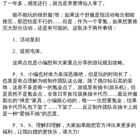
了一年多，感觉还行，就当是养赛博仙人掌了。
能不能玩的很舒服?答：如果这个舒服是指活动每次都能
推完，那恐怕是不行的……但是，作为一个零氪，如果想要推
完大部分活动，还是有可能的。这取决于两件事情：
1、活动复刻
2、提前屯体。
这两点也是小编想和大家重点分享的游玩规划攻略。
P、S、小编也对体力条深恶痛绝，但是玩的时间长了，
也算是有点理解为啥制作团队这么做。除了偶尔钻石卖的装
饰，这差不多是唯一的氪金点了。游戏里有抽卡(游乐机)，但
是居然不是氪金点，全靠日常捡垃圾换抽卡代币……最近外服
新出的“禅意”家具，小编挺心动的，唯一一次想要氪金，结果
抽卡代币礼包下架了……下架了……反正制作团队在抽卡上就
是一种“爱抽不抽”的态度。
P、S、S、理解归理解，大家如果能把官方冲出来更多的
福利，让我白嫖的更快乐，请大力!