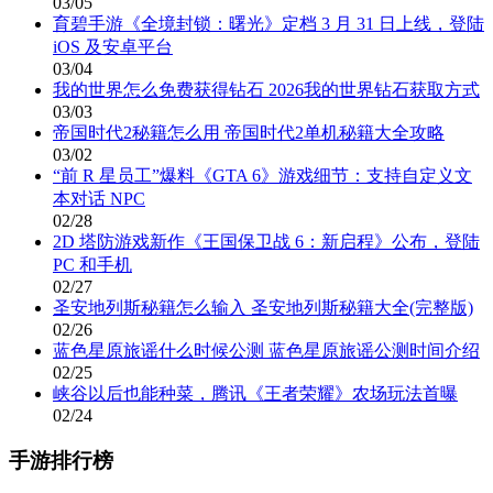
03/05
育碧手游《全境封锁：曙光》定档 3 月 31 日上线，登陆
iOS 及安卓平台
03/04
我的世界怎么免费获得钻石 2026我的世界钻石获取方式
03/03
帝国时代2秘籍怎么用 帝国时代2单机秘籍大全攻略
03/02
“前 R 星员工”爆料《GTA 6》游戏细节：支持自定义文
本对话 NPC
02/28
2D 塔防游戏新作《王国保卫战 6：新启程》公布，登陆
PC 和手机
02/27
圣安地列斯秘籍怎么输入 圣安地列斯秘籍大全(完整版)
02/26
蓝色星原旅谣什么时候公测 蓝色星原旅谣公测时间介绍
02/25
峡谷以后也能种菜，腾讯《王者荣耀》农场玩法首曝
02/24
手游排行榜