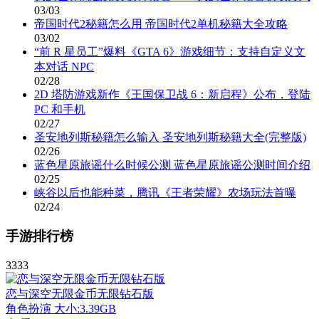
03/03
帝国时代2秘籍怎么用 帝国时代2单机秘籍大全攻略
03/02
“前 R 星员工”爆料《GTA 6》游戏细节：支持自定义文
本对话 NPC
02/28
2D 塔防游戏新作《王国保卫战 6：新启程》公布，登陆
PC 和手机
02/27
圣安地列斯秘籍怎么输入 圣安地列斯秘籍大全(完整版)
02/26
蓝色星原旅谣什么时候公测 蓝色星原旅谣公测时间介绍
02/25
峡谷以后也能种菜，腾讯《王者荣耀》农场玩法首曝
02/24
手游排行榜
3333
恋与深空无限金币无限钻石版
角色扮演
大小:3.39GB