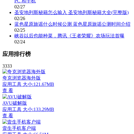
PC 和手机
02/27
圣安地列斯秘籍怎么输入 圣安地列斯秘籍大全(完整版)
02/26
蓝色星原旅谣什么时候公测 蓝色星原旅谣公测时间介绍
02/25
峡谷以后也能种菜，腾讯《王者荣耀》农场玩法首曝
02/24
应用排行榜
3333
夸克浏览器海外版
应用工具
大小:121.67MB
查 看
AVU破解版
应用工具
大小:133.29MB
查 看
壹生手机客户端