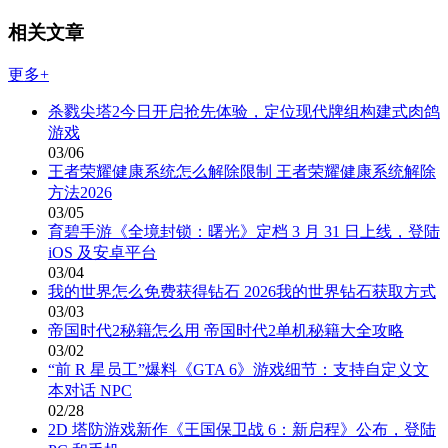
相关文章
更多+
杀戮尖塔2今日开启抢先体验，定位现代牌组构建式肉鸽
游戏
03/06
王者荣耀健康系统怎么解除限制 王者荣耀健康系统解除
方法2026
03/05
育碧手游《全境封锁：曙光》定档 3 月 31 日上线，登陆
iOS 及安卓平台
03/04
我的世界怎么免费获得钻石 2026我的世界钻石获取方式
03/03
帝国时代2秘籍怎么用 帝国时代2单机秘籍大全攻略
03/02
“前 R 星员工”爆料《GTA 6》游戏细节：支持自定义文
本对话 NPC
02/28
2D 塔防游戏新作《王国保卫战 6：新启程》公布，登陆