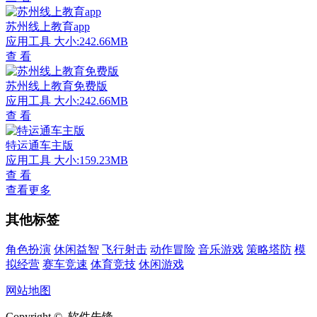
苏州线上教育app
应用工具
大小:242.66MB
查 看
苏州线上教育免费版
应用工具
大小:242.66MB
查 看
特运通车主版
应用工具
大小:159.23MB
查 看
查看更多
其他标签
角色扮演
休闲益智
飞行射击
动作冒险
音乐游戏
策略塔防
模
拟经营
赛车竞速
体育竞技
休闲游戏
网站地图
Copyright © 软件先锋