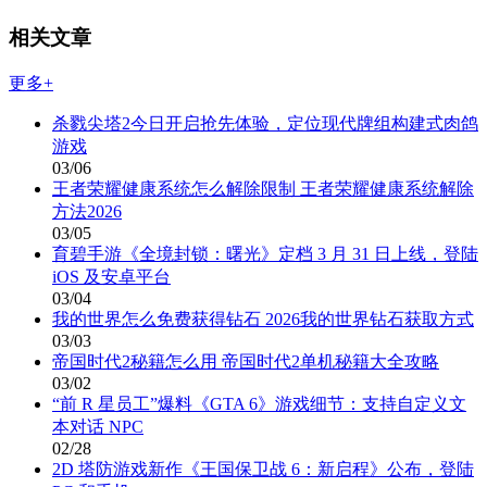
相关文章
更多+
杀戮尖塔2今日开启抢先体验，定位现代牌组构建式肉鸽
游戏
03/06
王者荣耀健康系统怎么解除限制 王者荣耀健康系统解除
方法2026
03/05
育碧手游《全境封锁：曙光》定档 3 月 31 日上线，登陆
iOS 及安卓平台
03/04
我的世界怎么免费获得钻石 2026我的世界钻石获取方式
03/03
帝国时代2秘籍怎么用 帝国时代2单机秘籍大全攻略
03/02
“前 R 星员工”爆料《GTA 6》游戏细节：支持自定义文
本对话 NPC
02/28
2D 塔防游戏新作《王国保卫战 6：新启程》公布，登陆