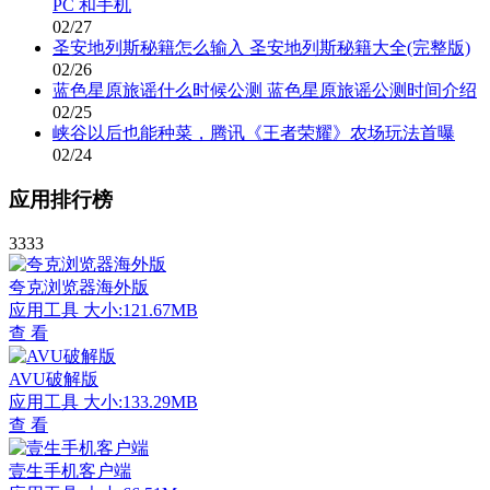
PC 和手机
02/27
圣安地列斯秘籍怎么输入 圣安地列斯秘籍大全(完整版)
02/26
蓝色星原旅谣什么时候公测 蓝色星原旅谣公测时间介绍
02/25
峡谷以后也能种菜，腾讯《王者荣耀》农场玩法首曝
02/24
应用排行榜
3333
夸克浏览器海外版
应用工具
大小:121.67MB
查 看
AVU破解版
应用工具
大小:133.29MB
查 看
壹生手机客户端