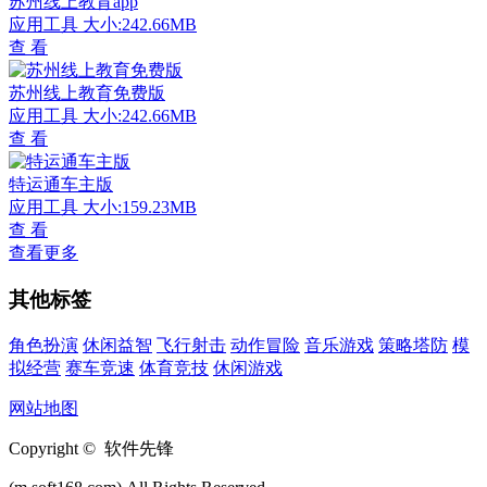
苏州线上教育app
应用工具
大小:242.66MB
查 看
苏州线上教育免费版
应用工具
大小:242.66MB
查 看
特运通车主版
应用工具
大小:159.23MB
查 看
查看更多
其他标签
角色扮演
休闲益智
飞行射击
动作冒险
音乐游戏
策略塔防
模
拟经营
赛车竞速
体育竞技
休闲游戏
网站地图
Copyright © 软件先锋