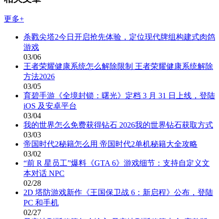
更多+
杀戮尖塔2今日开启抢先体验，定位现代牌组构建式肉鸽
游戏
03/06
王者荣耀健康系统怎么解除限制 王者荣耀健康系统解除
方法2026
03/05
育碧手游《全境封锁：曙光》定档 3 月 31 日上线，登陆
iOS 及安卓平台
03/04
我的世界怎么免费获得钻石 2026我的世界钻石获取方式
03/03
帝国时代2秘籍怎么用 帝国时代2单机秘籍大全攻略
03/02
“前 R 星员工”爆料《GTA 6》游戏细节：支持自定义文
本对话 NPC
02/28
2D 塔防游戏新作《王国保卫战 6：新启程》公布，登陆
PC 和手机
02/27