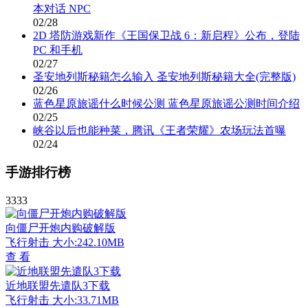
本对话 NPC
02/28
2D 塔防游戏新作《王国保卫战 6：新启程》公布，登陆
PC 和手机
02/27
圣安地列斯秘籍怎么输入 圣安地列斯秘籍大全(完整版)
02/26
蓝色星原旅谣什么时候公测 蓝色星原旅谣公测时间介绍
02/25
峡谷以后也能种菜，腾讯《王者荣耀》农场玩法首曝
02/24
手游排行榜
3333
向僵尸开炮内购破解版
飞行射击
大小:242.10MB
查 看
近地联盟先遣队3下载
飞行射击
大小:33.71MB