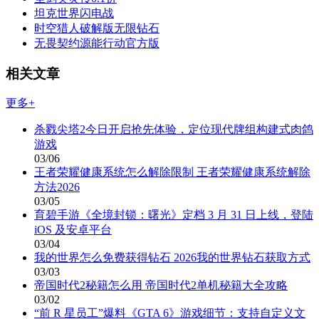
坦克世界闪电战
时空猎人破解版无限钻石
无畏契约源能行动官方版
相关文章
更多+
杀戮尖塔2今日开启抢先体验，定位现代牌组构建式肉鸽
游戏
03/06
王者荣耀健康系统怎么解除限制 王者荣耀健康系统解除
方法2026
03/05
育碧手游《全境封锁：曙光》定档 3 月 31 日上线，登陆
iOS 及安卓平台
03/04
我的世界怎么免费获得钻石 2026我的世界钻石获取方式
03/03
帝国时代2秘籍怎么用 帝国时代2单机秘籍大全攻略
03/02
“前 R 星员工”爆料《GTA 6》游戏细节：支持自定义文