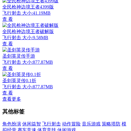
全民枪神边境王者4399版
飞行射击
大小:41.19MB
查 看
全民枪神边境王者破解版
飞行射击
大小:9.58MB
查 看
圣剑英灵传手游
飞行射击
大小:877.87MB
查 看
圣剑英灵传0.1折
飞行射击
大小:877.87MB
查 看
查看更多
其他标签
角色扮演
休闲益智
飞行射击
动作冒险
音乐游戏
策略塔防
模
拟经营
赛车竞速
体育竞技
休闲游戏