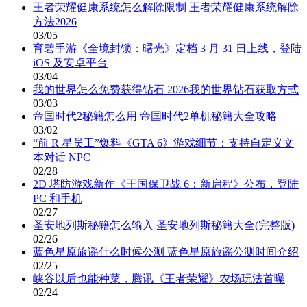
王者荣耀健康系统怎么解除限制 王者荣耀健康系统解除
方法2026
03/05
育碧手游《全境封锁：曙光》定档 3 月 31 日上线，登陆
iOS 及安卓平台
03/04
我的世界怎么免费获得钻石 2026我的世界钻石获取方式
03/03
帝国时代2秘籍怎么用 帝国时代2单机秘籍大全攻略
03/02
“前 R 星员工”爆料《GTA 6》游戏细节：支持自定义文
本对话 NPC
02/28
2D 塔防游戏新作《王国保卫战 6：新启程》公布，登陆
PC 和手机
02/27
圣安地列斯秘籍怎么输入 圣安地列斯秘籍大全(完整版)
02/26
蓝色星原旅谣什么时候公测 蓝色星原旅谣公测时间介绍
02/25
峡谷以后也能种菜，腾讯《王者荣耀》农场玩法首曝
02/24