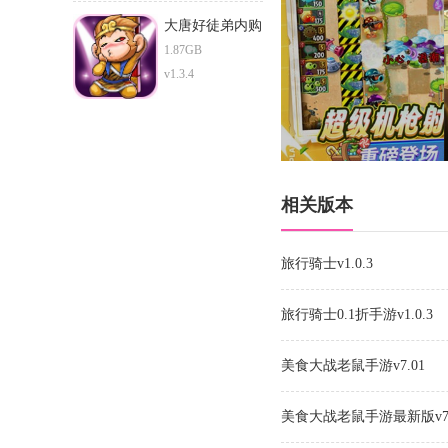
大唐好徒弟内购
版
1.87GB
v1.3.4
相关版本
旅行骑士v1.0.3
旅行骑士0.1折手游v1.0.3
美食大战老鼠手游v7.01
美食大战老鼠手游最新版v7.