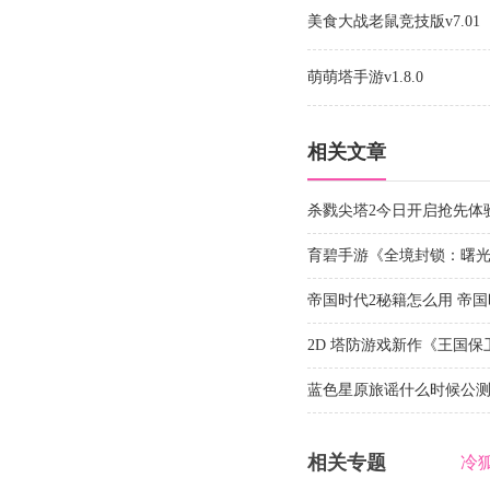
美食大战老鼠竞技版v7.01
萌萌塔手游v1.8.0
相关文章
杀戮尖塔2今日开启抢先体
游戏
育碧手游《全境封锁：曙光》定
iOS 及安卓平台
帝国时代2秘籍怎么用 帝
2D 塔防游戏新作《王国保
PC 和手机
蓝色星原旅谣什么时候公测
相关专题
冷