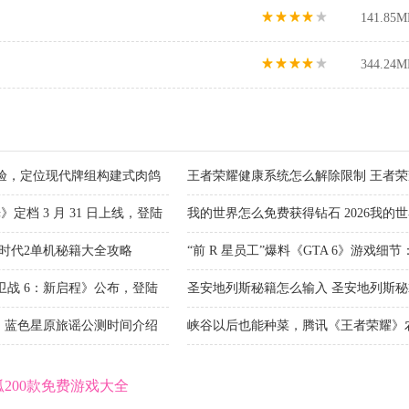
141.85M
344.24M
验，定位现代牌组构建式肉鸽
王者荣耀健康系统怎么解除限制 王者
方法2026
档 3 月 31 日上线，登陆
我的世界怎么免费获得钻石 2026我的
国时代2单机秘籍大全攻略
“前 R 星员工”爆料《GTA 6》游戏细
对话 NPC
卫战 6：新启程》公布，登陆
圣安地列斯秘籍怎么输入 圣安地列斯秘
 蓝色星原旅谣公测时间介绍
峡谷以后也能种菜，腾讯《王者荣耀》
狐200款免费游戏大全