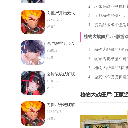
2、玩家在战斗中胜利关
向僵尸开炮无限
3、了解植物的特性，也
钻石版
242.10MB
4、提高战术水平也是要
v3.0.0
植物大战僵尸2正版游
恋与深空无限金
1、植物大战僵尸2里面
币无限钻石版
3.39GB
v5.0
2、玩家需要根据不同的
3、植物大战僵尸2有很
交错战线破解版
4、游戏中不仅仅有闯关
1.50GB
v2.7.0
植物大战僵尸2正版
向僵尸开炮破解
版
242.10MB
v3.0.0