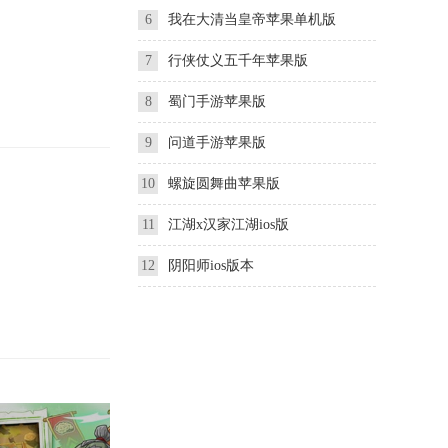
6
我在大清当皇帝苹果单机版
7
行侠仗义五千年苹果版
8
蜀门手游苹果版
9
问道手游苹果版
10
螺旋圆舞曲苹果版
11
江湖x汉家江湖ios版
12
阴阳师ios版本