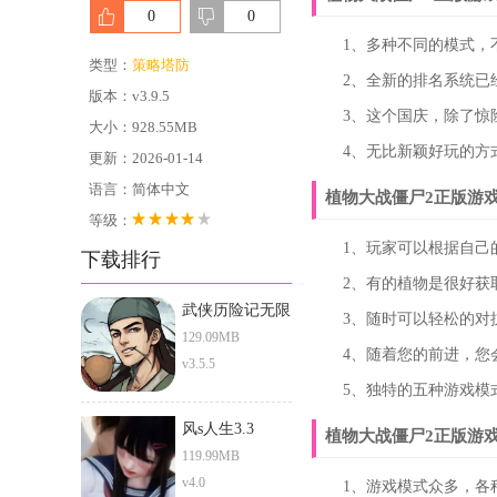
0
0
1、多种不同的模式，不
类型：
策略塔防
2、全新的排名系统已经
版本：v3.9.5
3、这个国庆，除了惊险
大小：928.55MB
4、无比新颖好玩的方式
更新：2026-01-14
语言：简体中文
植物大战僵尸2正版游
等级：
1、玩家可以根据自己的
下载排行
2、有的植物是很好获取
武侠历险记无限
3、随时可以轻松的对抗
元宝版
129.09MB
4、随着您的前进，您会
v3.5.5
5、独特的五种游戏模式
风s人生3.3
植物大战僵尸2正版游
119.99MB
v4.0
1、游戏模式众多，各种