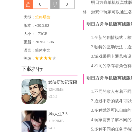
明日方舟单机版离线版是
0
0
格，游戏中玩家可以通过
类型：
策略塔防
明日方舟单机版离线版
版本：v30.5.02
大小：1.73GB
1.全新的剧情模式，根
更新：2026-03-06
2.独特的互动玩法，通
语言：简体中文
3.游戏采用卡通风格设
等级：
4.不同的幸存者角色有
下载排行
明日方舟单机版离线版
武侠历险记无限
元宝版
129.09MB
1.不同的敌人有着不同
v3.5.5
2.通过不断的战斗可以
3.多种武器可以自由的
风s人生3.3
4.玩家需要了解不同的
119.99MB
v4.0
5.多种不同的任务等待