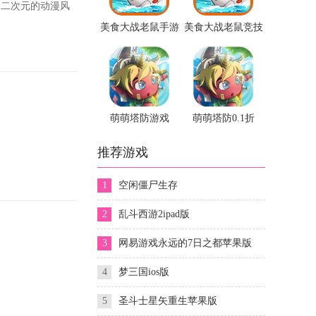
二次元的动漫风
美食大战老鼠手游
美食大战老鼠竞技
最新版
版
萌萌塔防游戏
萌萌塔防0.1折
推荐游戏
1
空闲僵尸生存
2
乱斗西游2ipad版
3
网易游戏永远的7日之都苹果版
4
梦三国ios版
5
圣斗士星矢重生苹果版