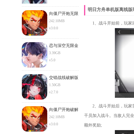
明日方舟单机版离线版
向僵尸开炮无限
钻石版
242.10MB
1、战斗开始前，玩家应
v3.0.0
恋与深空无限金
币无限钻石版
3.39GB
v5.0
交错战线破解版
1.50GB
v2.7.0
2、战斗开始后，玩家需
向僵尸开炮破解
干员加入战斗。当敌人完全
版
242.10MB
v3.0.0
额外奖励;