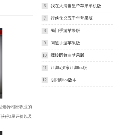
6
我在大清当皇帝苹果单机版
7
行侠仗义五千年苹果版
8
蜀门手游苹果版
9
问道手游苹果版
10
螺旋圆舞曲苹果版
11
江湖x汉家江湖ios版
12
阴阳师ios版本
型选择相应职业的
可获得3星评价以及