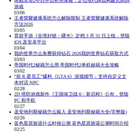
杀戮尖塔2今日开启抢先体验，定位现代牌组构建式肉鸽
游戏
03/06
王者荣耀健康系统怎么解除限制 王者荣耀健康系统解除
方法2026
03/05
育碧手游《全境封锁：曙光》定档 3 月 31 日上线，登陆
iOS 及安卓平台
03/04
我的世界怎么免费获得钻石 2026我的世界钻石获取方式
03/03
帝国时代2秘籍怎么用 帝国时代2单机秘籍大全攻略
03/02
“前 R 星员工”爆料《GTA 6》游戏细节：支持自定义文
本对话 NPC
02/28
2D 塔防游戏新作《王国保卫战 6：新启程》公布，登陆
PC 和手机
02/27
圣安地列斯秘籍怎么输入 圣安地列斯秘籍大全(完整版)
02/26
蓝色星原旅谣什么时候公测 蓝色星原旅谣公测时间介绍
02/25