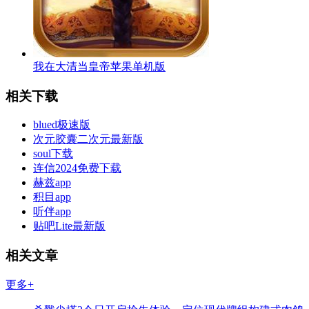
我在大清当皇帝苹果单机版
相关下载
blued极速版
次元胶囊二次元最新版
soul下载
连信2024免费下载
赫兹app
积目app
听伴app
贴吧Lite最新版
相关文章
更多+