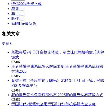
连信2024免费下载
赫兹app
积目app
听伴app
贴吧Lite最新版
相关文章
更多+
杀戮尖塔2今日开启抢先体验，定位现代牌组构建式肉鸽
游戏
03/06
王者荣耀健康系统怎么解除限制 王者荣耀健康系统解除
方法2026
03/05
育碧手游《全境封锁：曙光》定档 3 月 31 日上线，登陆
iOS 及安卓平台
03/04
我的世界怎么免费获得钻石 2026我的世界钻石获取方式
03/03
帝国时代2秘籍怎么用 帝国时代2单机秘籍大全攻略