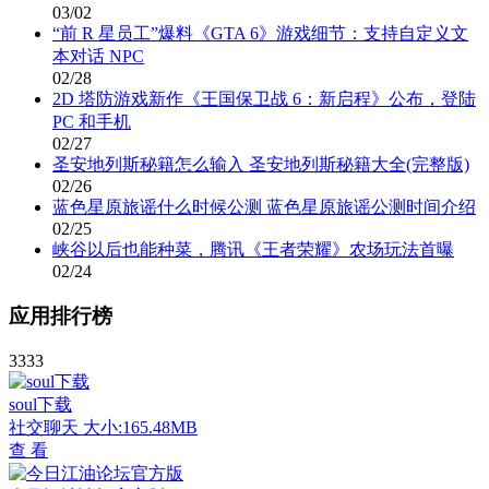
03/02
“前 R 星员工”爆料《GTA 6》游戏细节：支持自定义文
本对话 NPC
02/28
2D 塔防游戏新作《王国保卫战 6：新启程》公布，登陆
PC 和手机
02/27
圣安地列斯秘籍怎么输入 圣安地列斯秘籍大全(完整版)
02/26
蓝色星原旅谣什么时候公测 蓝色星原旅谣公测时间介绍
02/25
峡谷以后也能种菜，腾讯《王者荣耀》农场玩法首曝
02/24
应用排行榜
3333
soul下载
社交聊天
大小:165.48MB
查 看