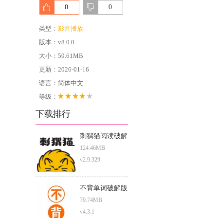
0
0
类型：
影音播放
版本：v8.0.0
大小：59.61MB
更新：2026-01-16
语言：简体中文
等级：
下载排行
刺猬猫阅读破解
版
124.46MB
v2.9.329
不背单词破解版
79.74MB
v4.3.1