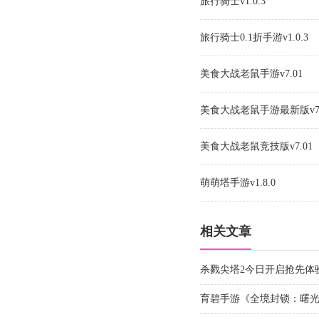
旅行骑士v1.0.3
旅行骑士0.1折手游v1.0.3
美食大战老鼠手游v7.01
美食大战老鼠手游最新版v7.
美食大战老鼠竞技版v7.01
萌萌塔手游v1.8.0
相关文章
杀戮尖塔2今日开启抢先体
游戏
育碧手游《全境封锁：曙光》定