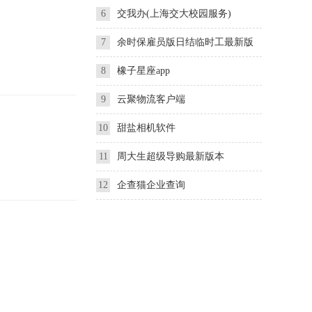
6
交我办(上海交大校园服务)
7
余时保雇员版日结临时工最新版
8
橡子星座app
9
云聚物流客户端
10
甜盐相机软件
11
周大生超级导购最新版本
12
企查猫企业查询