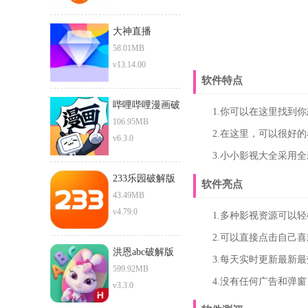
大神直播
58.01MB
v13.14.00
软件特点
哔哩哔哩漫画破
1.你可以在这里找到你
解版
106.95MB
2.在这里，可以很好的
v6.3.0
3.小小影视大全采用全
233乐园破解版
软件亮点
永久免费内购游
43.49MB
戏
v4.79.0
1.多种影视资源可以轻
2.可以直接点击自己喜
洪恩abc破解版
3.每天实时更新最新最
599.92MB
4.没有任何广告和弹窗
v3.3.0