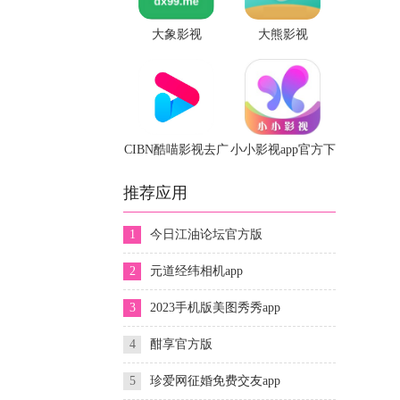
大象影视
大熊影视
CIBN酷喵影视去广
小小影视app官方下
告版
载
推荐应用
1
今日江油论坛官方版
2
元道经纬相机app
3
2023手机版美图秀秀app
4
酣享官方版
5
珍爱网征婚免费交友app