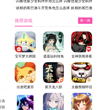
闪耀优俊少女羁绊作用怎么样 闪耀优俊少女羁绊
配队推荐
莉贝角色培养攻略
作用介绍
妖精的尾巴激斗开荒角色怎么选择 妖精的尾巴激
斗开荒角色推荐
推荐游戏
换一换
宝可梦大师国
逍遥仙剑传免
女神异闻录夜
际服
广告版
幕魅影
出发吧麦芬
新天龙八部
太极熊猫怀旧
版
方表
而新