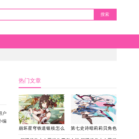
热门文章
用户
小编
崩坏星穹铁道银枝怎么
第七史诗暗莉莉贝角色
配队 崩坏星穹铁道银枝
怎么培养 第七史诗暗莉