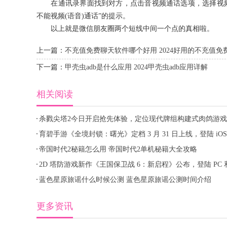
在通讯录界面找到对方，点击音视频通话选项，选择视频
不能视频(语音)通话”的提示。
以上就是微信朋友圈两个短线中间一个点的真相啦。
上一篇：
不充值免费聊天软件哪个好用 2024好用的不充值
下一篇：
甲壳虫adb是什么应用 2024甲壳虫adb应用详解
相关阅读
杀戮尖塔2今日开启抢先体验，定位现代牌组构建式肉鸽游戏
育碧手游《全境封锁：曙光》定档 3 月 31 日上线，登陆 iOS
安卓平台
帝国时代2秘籍怎么用 帝国时代2单机秘籍大全攻略
2D 塔防游戏新作《王国保卫战 6：新启程》公布，登陆 PC 
手机
蓝色星原旅谣什么时候公测 蓝色星原旅谣公测时间介绍
更多资讯