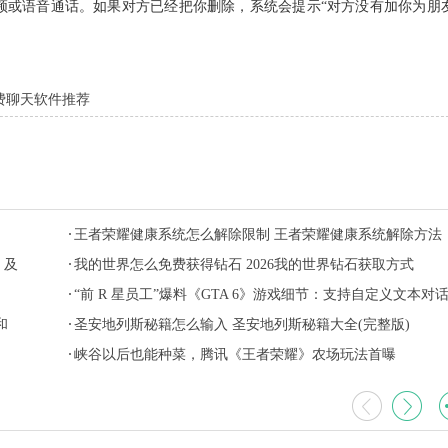
或语音通话。如果对方已经把你删除，系统会提示“对方没有加你为朋
免费聊天软件推荐
王者荣耀健康系统怎么解除限制 王者荣耀健康系统解除方法
 及
2026
我的世界怎么免费获得钻石 2026我的世界钻石获取方式
“前 R 星员工”爆料《GTA 6》游戏细节：支持自定义文本对
和
NPC
圣安地列斯秘籍怎么输入 圣安地列斯秘籍大全(完整版)
峡谷以后也能种菜，腾讯《王者荣耀》农场玩法首曝